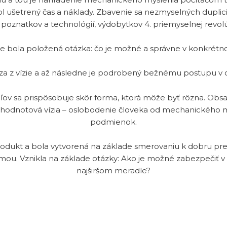
 bol ušetrený čas a náklady. Zbavenie sa nezmyselných duplic
 poznatkov a technológií, výdobytkov 4. priemyselnej revol
zie bola položená otázka: čo je možné a správne v konkrét
a z vízie a až následne je podrobený bežnému postupu v 
ov sa prispôsobuje skôr forma, ktorá môže byť rôzna. Ob
í hodnotová vízia – oslobodenie človeka od mechanického m
podmienok.
ukt a bola vytvorená na základe smerovaniu k dobru pre čl
mou. Vznikla na základe otázky: Ako je možné zabezpečiť v t
najširšom meradle?