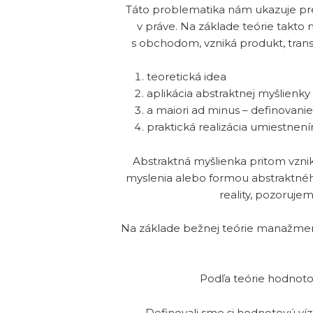
Táto problematika nám ukazuje pr
v práve. Na základe teórie takto
s obchodom, vzniká produkt, transf
teoretická idea
aplikácia abstraktnej myšlienky
a maiori ad minus – definovanie
praktická realizácia umiestnen
Abstraktná myšlienka pritom vzn
myslenia alebo formou abstraktného
reality, pozoruje
Na základe bežnej teórie manažment
Podľa teórie hodnoto
Definovali sme si hodnotovú ví