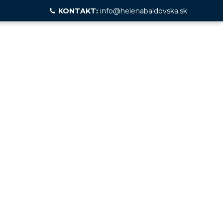
KONTAKT:
info@helenabaldovska.sk
KANÍ