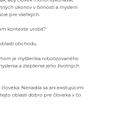
itných úkonov v činností a myslení
úcie pre všetkých.
nom kontexte urobiť?
oblasti obchodu.
sahom je myšlienka robotizovaného
yslenia a zlepšenie jeho životných
oveka. Neriadila sa ani existujúcimi
ejto oblasti dobro pre človeka v čo