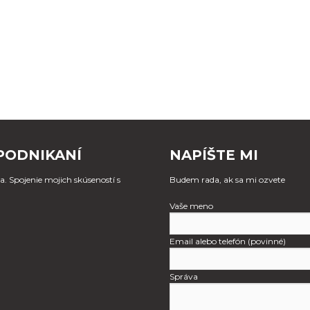
PODNIKANÍ
NAPÍŠTE MI
. Spojenie mojich skúseností s
Budem rada, ak sa mi ozvete
Vaše meno
Email alebo telefón (povinné)
Správa