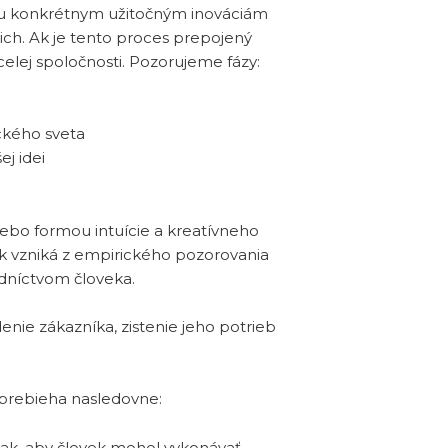
ku konkrétnym užitočným inováciám
ich. Ak je tento proces prepojený
celej spoločnosti. Pozorujeme fázy:
ického sveta
j idei
bo formou intuície a kreatívneho
Ak vzniká z empirického pozorovania
edníctvom človeka.
ie zákazníka, zistenie jeho potrieb
prebieha nasledovne:
tak, aby človek mohol vykonávať