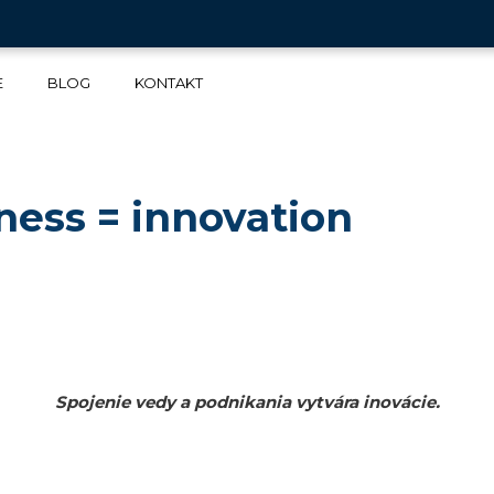
G O EKONOMIKE, FINANCIÁCH A PODNI
E
BLOG
KONTAKT
ness = innovation
Spojenie vedy a podnikania vytvára inovácie.