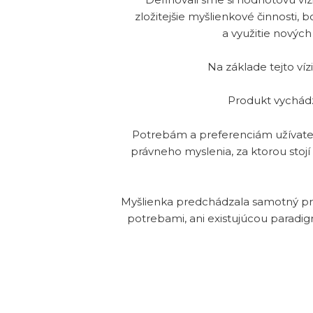
zložitejšie myšlienkové činnosti,
a využitie nových
Na základe tejto ví
Produkt vychádz
Potrebám a preferenciám užívateľ
právneho myslenia, za ktorou stoj
Myšlienka predchádzala samotný prod
potrebami, ani existujúcou paradig