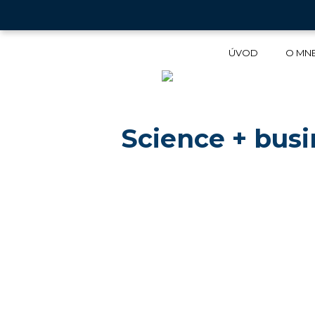
BLO
ÚVOD
O MN
Science + busi