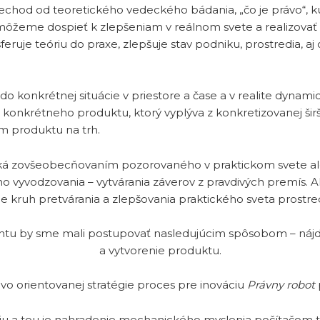
echod od teoretického vedeckého bádania, „čo je právo“, 
 môžeme dospieť k zlepšeniam v reálnom svete a realizovať 
eruje teóriu do praxe, zlepšuje stav podniku, prostredia, aj 
 do konkrétnej situácie v priestore a čase a v realite dynam
 konkrétneho produktu, ktorý vyplýva z konkretizovanej širše
ím produktu na trh.
iká zovšeobecňovaním pozorovaného v praktickom svete ale
 vyvodzovania – vytvárania záverov z pravdivých premís. 
me kruh pretvárania a zlepšovania praktického sveta prostr
u by sme mali postupovať nasledujúcim spôsobom – nájden
a vytvorenie produktu.
vo orientovanej stratégie proces pre inováciu
Právny robot
ziu a tou je nahradenie mechanického myslenia počítačom 