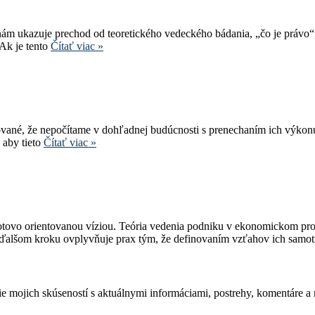
m ukazuje prechod od teoretického vedeckého bádania, „čo je právo“
 Ak je tento
Čítať viac »
vané, že nepočítame v dohľadnej budúcnosti s prenechaním ich výkonu
, aby tieto
Čítať viac »
ovo orientovanou víziou. Teória vedenia podniku v ekonomickom prostr
v ďalšom kroku ovplyvňuje prax tým, že definovaním vzťahov ich samo
e mojich skúseností s aktuálnymi informáciami, postrehy, komentáre a 