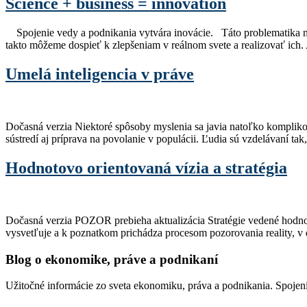
Science + business = innovation
Spojenie vedy a podnikania vytvára inovácie. Táto problematika ná
takto môžeme dospieť k zlepšeniam v reálnom svete a realizovať ich.
Umelá inteligencia v práve
Dočasná verzia Niektoré spôsoby myslenia sa javia natoľko kompliko
sústredí aj príprava na povolanie v populácii. Ľudia sú vzdelávaní tak
Hodnotovo orientovaná vízia a stratégia
Dočasná verzia POZOR prebieha aktualizácia Stratégie vedené hodnot
vysvetľuje a k poznatkom prichádza procesom pozorovania reality, 
Blog o ekonomike, práve a podnikaní
Užitočné informácie zo sveta ekonomiku, práva a podnikania. Spojeni