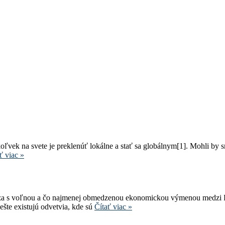
vek na svete je preklenúť lokálne a stať sa globálnym[1]. Mohli by sm
ť viac »
ádza s voľnou a čo najmenej obmedzenou ekonomickou výmenou medzi ľu
šte existujú odvetvia, kde sú
Čítať viac »