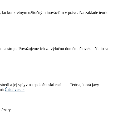
, ku konkrétnym užitočným inováciám v práve. Na základe teórie
 na stroje. Považujeme ich za výlučnú doménu človeka. Na to sa
edí a jej vplyv na spoločenskú realitu. Teória, ktorá javy
tná
Čítať viac »
názory.