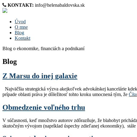
KONTAKT:
info@helenabaldovska.sk
Úvod
O mne
Blog
Kontakt
Blog o ekonomike, financiách a podnikaní
Blog
Z Marsu do inej galaxie
Najväčšia strategická výzva akejkoľvek advokátskej kancelárie kdekoľ
prípade oblasti práva je dôležitosť tohto kroku umocnená tým, že
Číta
Obmedzenie voľného trhu
V súčasnosti, keď množstvo autorov zdôrazňuje, že blahobyt prich
skutočným vývojom (napríklad úspechy zdieľanej ekonomiky), stále e