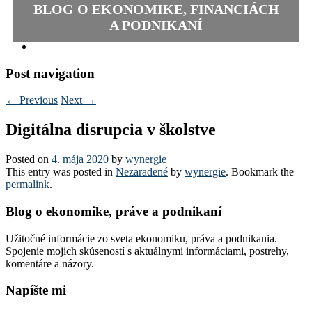
BLOG O EKONOMIKE, FINANCIÁCH
A PODNIKANÍ
Post navigation
←
Previous
Next
→
Digitálna disrupcia v školstve
Posted on
4. mája 2020
by
wynergie
This entry was posted in
Nezaradené
by
wynergie
. Bookmark the
permalink
.
Blog o ekonomike, práve a podnikaní
Užitočné informácie zo sveta ekonomiku, práva a podnikania.
Spojenie mojich skúseností s aktuálnymi informáciami, postrehy,
komentáre a názory.
Napíšte mi