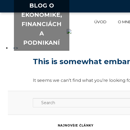
BLOG O
EKONOMIKE,
ÚVOD
O MN
FINANCIÁCH
A
PODNIKANÍ
<
>
This is somewhat embarra
It seems we can’t find what you’re looking fo
Search
NAJNOVŠIE ČLÁNKY