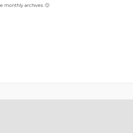
he monthly archives. 🙂
MIKE, FINANCIÁCH A PODNIKANÍ