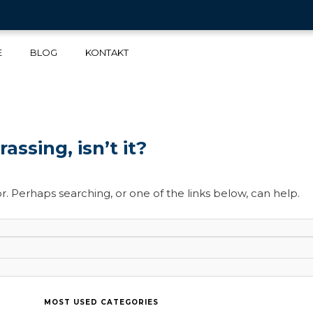
E
BLOG
KONTAKT
ssing, isn’t it?
r. Perhaps searching, or one of the links below, can help.
MOST USED CATEGORIES