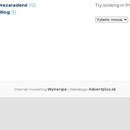
Nezaradené
(12)
Try looking in t
Blog
(5)
A
r
c
h
í
v
BLOG O EKONO
Internet marketing
Wynergie
| Webdesign
Advertplus.sk